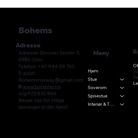
Bohems
Adresse
R
Meny
Adresse: Stovner Senter 3,
0985 Oslo
Of
Telefon: +47 944 59 765
Hjem
Vi
E-post:
Pe
Stue
Bohemsnorway@gmail.com
Le
🌐
www.bohems.no
Soverom
​org:923 832 866
Spisestue
Besøk oss for stilige
Interiør & Tekstil
løsninger til ditt hjem!