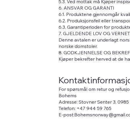
5.3. Ved mottak må Kjøper inspise
6. ANSVAR OG GARANTI
6.1. Produktene gjennomgår kvalit
6.2. Produksjonsfeil eller transpo
6.3. Garantiperioden for produkten
7. GJELDENDE LOV OG VERNE
Denne avtalen er underlagt norsk
norske domstoler.
8. GODKJENNELSE OG BEKREF
Kjøper bekrefter herved at de har 
Kontaktinformasj
For spørsmål om retur og refusjo
Bohems
Adresse: Stovner Senter 3, 0985
Telefon: +47 944 59 765
E-post:Bohemsnorway@gmail.c