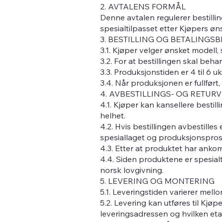
2. AVTALENS FORMÅL
Denne avtalen regulerer bestillin
spesialtilpasset etter Kjøpers øns
3. BESTILLING OG BETALINGS
3.1. Kjøper velger ønsket modell, 
3.2. For at bestillingen skal beh
3.3. Produksjonstiden er 4 til 6 uk
3.4. Når produksjonen er fullført, 
4. AVBESTILLINGS- OG RETUR
4.1. Kjøper kan kansellere bestill
helhet.
4.2. Hvis bestillingen avbestilles 
spesiallaget og produksjonsprose
4.3. Etter at produktet har ankom
4.4. Siden produktene er spesialt
norsk lovgivning.
5. LEVERING OG MONTERING
5.1. Leveringstiden varierer mell
5.2. Levering kan utføres til Kjøp
leveringsadressen og hvilken etas