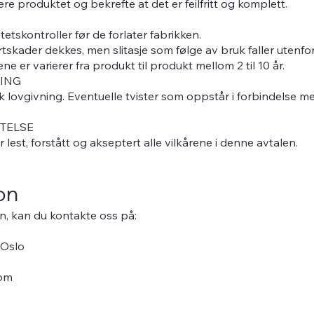
re produktet og bekrefte at det er feilfritt og komplett.
etskontroller før de forlater fabrikken.
rtskader dekkes, men slitasje som følge av bruk faller utenfo
e er varierer fra produkt til produkt mellom 2 til 10 år.
TING
 lovgivning. Eventuelle tvister som oppstår i forbindelse me
TELSE
lest, forstått og akseptert alle vilkårene i denne avtalen.
on
n, kan du kontakte oss på:
 Oslo
om