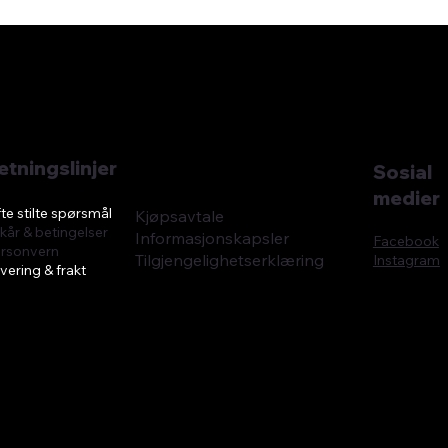
etningslinjer
Sosial
medier
te stilte spørsmål
Kjøpsavtale
lkår & betingelser
Informasjonskapsler
Facebook
rsonvern
Tilgjengelighetserklæring
Instagram
vering & frakt