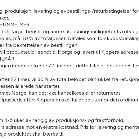
g, produksjon, levering og avbestillings-/returbetingelser f
ker.
BETINGELSER
stoff, farge, benstil og andre tilpasningsmuligheter fra utvalg
andles, må 40 % av totalprisen betales som forskuddsbetaling
er fra bekreftelsen av bestillingen.
vil produktet bli sendt til Norge og levert til Kjøpers adresse
VILKÅR
ingen innen de første 72 timene. I dette tilfellet refunderes f
etter 72 timer, vil 30 % av totalbeløpet bli trukket fra refusj
ssen allerede har startet.
met Norge, kan det ikke kanselleres eller returneres.
ilpassede etter Kjøpers ønske, faller de utenfor den ordinær
om 4-6 uker, avhengig av produksjons- og fraktforhold.
ers adresse mot en ekstra kostnad. Pris for levering og monte
je produktet skal bæres til.