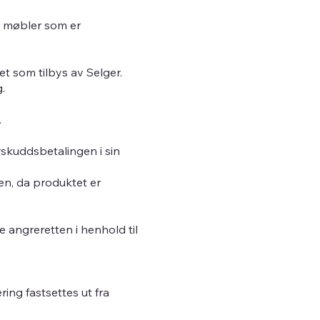
or møbler som er
et som tilbys av Selger.
.
.
orskuddsbetalingen i sin
onen, da produktet er
e angreretten i henhold til
ring fastsettes ut fra