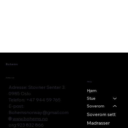
Bohems
Adresse
Meny
Adresse: Stovner Senter 3,
Hjem
0985 Oslo
Stue
Telefon: +47 944 59 765
E-post:
Soverom
Bohemsnorway@gmail.com
Soverom sett
🌐
www.bohems.no
Madrasser
​org:923 832 866