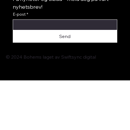
nyhetsbrev!
E-post
*
Send
© 2024 Bohems laget av
Swiftsync digital