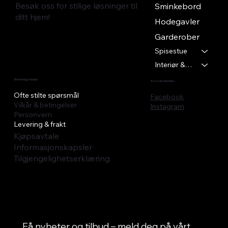
Besøk oss for stilige løsninger til
Sminkebord
ditt hjem!
Hodegavler
Garderober
Spisestue
Interiør & Tekstil
Retningslinjer
Sosial medier
Ofte stilte spørsmål
Facebook
Vilkår & betingelser
Instagram
Personvern
Levering & frakt
Kjøpsavtale
Informasjonskapsler
Tilgjengelighetserklæring
Få nyheter og tilbud – meld deg på vårt 