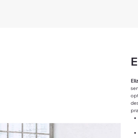
E
Eli
sen
opt
de
pra