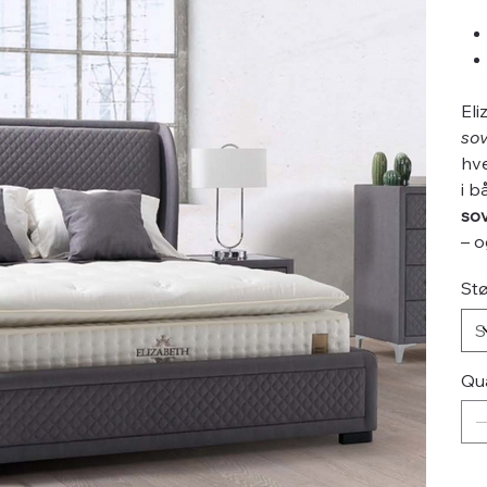
Eli
so
hve
i b
so
– o
Stø
Qu