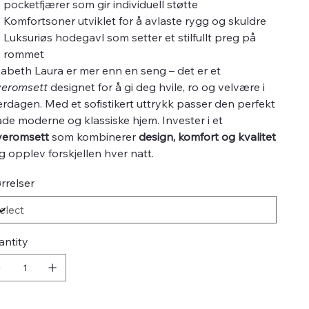
pocketfjærer som gir individuell støtte
Komfortsoner utviklet for å avlaste rygg og skuldre
Luksuriøs hodegavl som setter et stilfullt preg på
rommet
zabeth Laura er mer enn en seng – det er et
veromsett
designet for å gi deg hvile, ro og velvære i
rdagen. Med et sofistikert uttrykk passer den perfekt
åde moderne og klassiske hjem. Invester i et
veromsett
som kombinerer
design, komfort og kvalitet
g opplev forskjellen hver natt.
rrelser
antity