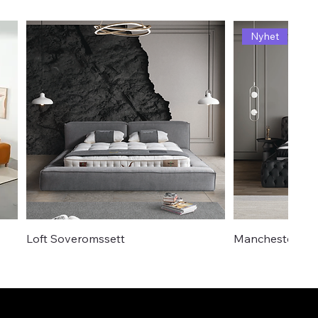
Nyhet
Loft Soveromssett
Manchester So