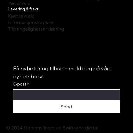
Personvern
Levering & frakt
Kjøpsavtale
Informasjonskapsler
Tilgjengelighetserklæring
Få nyheter og tilbud – meld deg på vårt 
nyhetsbrev!
E-post
*
Send
© 2024 Bohems laget av
Swiftsync digital