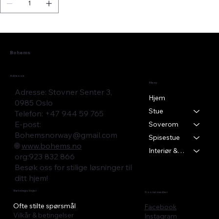
Bohems
Adresse
Meny
Adresse: Stovner Senter 3,
Hjem
0985 Oslo
Stue
Telefon: +47 944 59 765
E-post:
Soverom
Bohemsnorway@gmail.com
Spisestue
🌐
www.bohems.no
Interiør & Tekstil
​org:923 832 866
Besøk oss for stilige løsninger til
ditt hjem!
Retningslinjer
Sosial medier
Ofte stilte spørsmål
Facebook
Vilkår & betingelser
Instagram