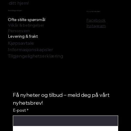
ditt hjem!
Retningslinjer
Sosial medier
Ofte stilte spørsmål
Facebook
Vilkår & betingelser
Instagram
Personvern
Levering & frakt
Kjøpsavtale
Informasjonskapsler
Tilgjengelighetserklæring
Få nyheter og tilbud – meld deg på vårt 
nyhetsbrev!
E-post
*