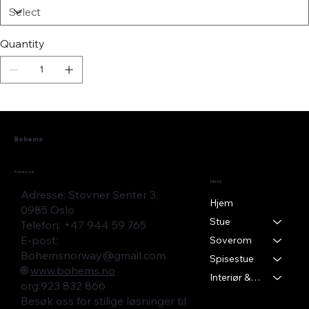
Quantity
Bohems
Adresse
Meny
Adresse: Stovner Senter 3,
Hjem
0985 Oslo
Stue
Telefon: +47 944 59 765
E-post:
Soverom
Bohemsnorway@gmail.com
Spisestue
🌐
www.bohems.no
Interiør & Tekstil
​org:923 832 866
Besøk oss for stilige løsninger til