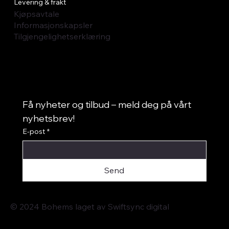
Levering & frakt
Kjøpsavtale
Informasjonskapsler
Tilgjengelighetserklæring
Få nyheter og tilbud – meld deg på vårt 
nyhetsbrev!
E-post
*
Send
© 2024 Bohems laget av
Swiftsync digital