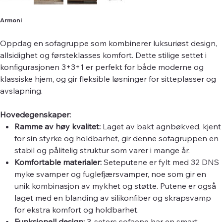
Armoni
Oppdag en sofagruppe som kombinerer luksuriøst design,
allsidighet og førsteklasses komfort. Dette stilige settet i
konfigurasjonen 3+3+1 er perfekt for både moderne og
klassiske hjem, og gir fleksible løsninger for sitteplasser og
avslapning.
Hovedegenskaper:
Ramme av høy kvalitet:
Laget av bakt agnbøkved, kjent
for sin styrke og holdbarhet, gir denne sofagruppen en
stabil og pålitelig struktur som varer i mange år.
Komfortable materialer:
Seteputene er fylt med 32 DNS
myke svamper og fuglefjærsvamper, noe som gir en
unik kombinasjon av mykhet og støtte. Putene er også
laget med en blanding av silikonfiber og skrapsvamp
for ekstra komfort og holdbarhet.
Funksjonell design:
3-seters sofaene har en smart