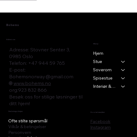
Bohems
Adresse
Meny
Adresse: Stovner Senter 3,
Hjem
0985 Oslo
Stue
Telefon: +47 944 59 765
E-post:
Soverom
Bohemsnorway@gmail.com
Spisestue
🌐
www.bohems.no
Interiør & Tekstil
​org:923 832 866
Besøk oss for stilige løsninger til
ditt hjem!
Retningslinjer
Sosial medier
Ofte stilte spørsmål
Facebook
Vilkår & betingelser
Instagram
Personvern