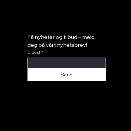
Få nyheter og tilbud – meld 
deg på vårt nyhetsbrev!
E-post
*
Elizabeth Paris
Panna – Hodegavler
Elizabeth Laura
Teos – Hodegav
Send