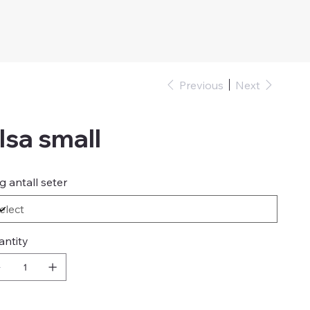
Previous
Next
lsa small
g antall seter
antity