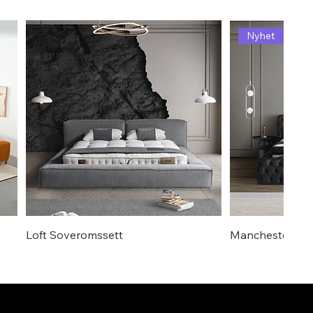
Nyhet
Loft Soveromssett
Manchester So