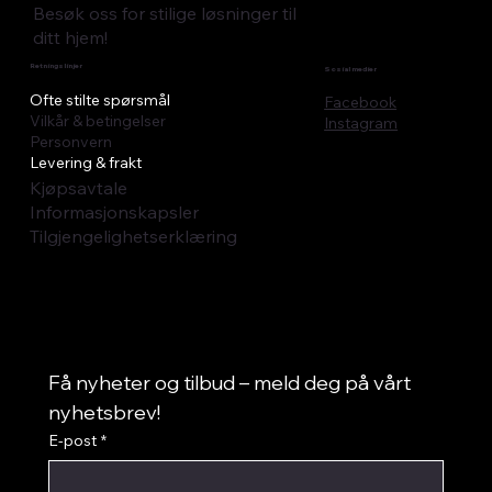
Besøk oss for stilige løsninger til
ditt hjem!
Retningslinjer
Sosial medier
Ofte stilte spørsmål
Facebook
Vilkår & betingelser
Instagram
Personvern
Levering & frakt
Kjøpsavtale
Informasjonskapsler
Tilgjengelighetserklæring
Få nyheter og tilbud – meld deg på vårt 
nyhetsbrev!
E-post
*