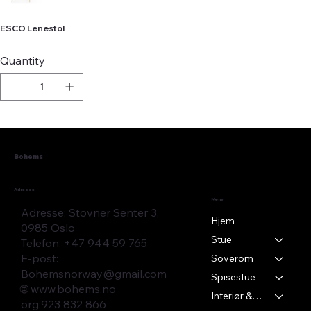
ESCO Lenestol
Quantity
Bohems
Adresse
Meny
Adresse: Stovner Senter 3,
Hjem
0985 Oslo
Stue
Telefon: +47 944 59 765
E-post:
Soverom
Bohemsnorway@gmail.com
Spisestue
🌐
www.bohems.no
Interiør & Tekstil
​org:923 832 866