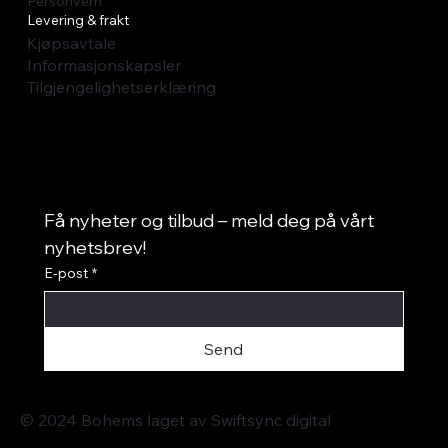
Personvern
Levering & frakt
Kjøpsavtale
Informasjonskapsler
Tilgjengelighetserklæring
Få nyheter og tilbud – meld deg på vårt 
nyhetsbrev!
E-post
*
Send
© 2024 Bohems laget av
Swiftsync digital