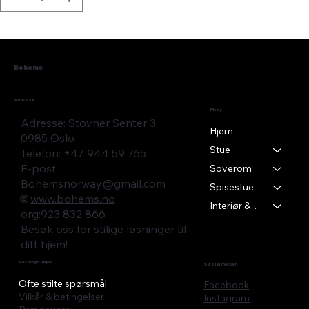
Bohems
Adresse
Meny
Adresse: Stovner Senter 3,
Hjem
0985 Oslo
Stue
Telefon: +47 944 59 765
E-post:
Soverom
Bohemsnorway@gmail.com
Spisestue
🌐
www.bohems.no
Interiør & Tekstil
​org:923 832 866
Besøk oss for stilige løsninger til
ditt hjem!
Retningslinjer
Sosial medier
Ofte stilte spørsmål
Facebook
Vilkår & betingelser
Instagram