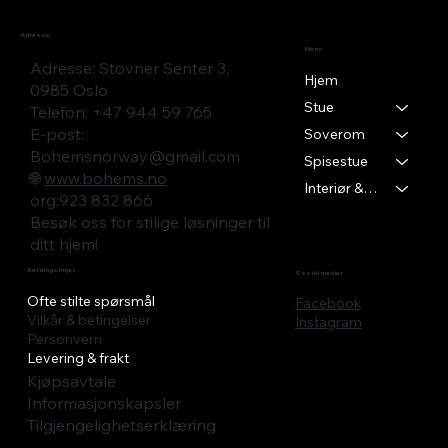
Adresse
Meny
Adresse: Stovner Senter 3,
Hjem
0985 Oslo
Stue
Telefon: +47 944 59 765
E-post:
Soverom
Bohemsnorway@gmail.com
Spisestue
🌐
www.bohems.no
Interiør & Tekstil
​org:923 832 866
Besøk oss for stilige løsninger til
ditt hjem!
Retningslinjer
Sosial medier
Ofte stilte spørsmål
Facebook
Vilkår & betingelser
Instagram
Personvern
Levering & frakt
Kjøpsavtale
Informasjonskapsler
Tilgjengelighetserklæring