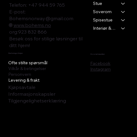
Stue
Telefon: +47 944 59 765
E-post:
Soverom
Bohemsnorway@gmail.com
Spisestue
🌐
www.bohems.no
Interiør & Tekstil
​org:923 832 866
Besøk oss for stilige løsninger til
ditt hjem!
Retningslinjer
Sosial medier
Ofte stilte spørsmål
Facebook
Vilkår & betingelser
Instagram
Personvern
Levering & frakt
Kjøpsavtale
Informasjonskapsler
Tilgjengelighetserklæring