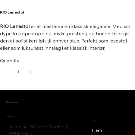
RIO Lenestol
RIO Lenestol
er et mesterverk i klassisk eleganse. Med sin
dype knappestopping, myke polstring og buede linjer gir
den et sofistikert løft til enhver stue. Perfekt som lesestol
eller som luksuriøst innslag i et klassisk interiør.
Quantity
Bohems
Adresse
Meny
Adresse: Stovner Senter 3,
Hjem
0985 Oslo