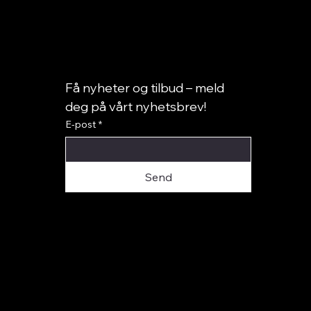
Få nyheter og tilbud – meld 
deg på vårt nyhetsbrev!
E-post
*
Elizabeth Paris
Panna – Hodegavler
Elizabeth Laura
Teos – Hodegav
Send