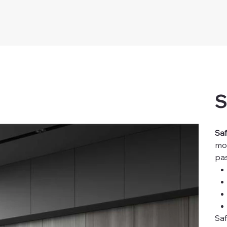
S
Saf
mo
pas
Saf