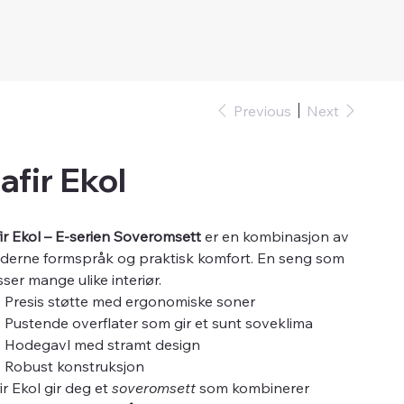
Previous
Next
afir Ekol
ir Ekol – E-serien Soveromsett
er en kombinasjon av
derne formspråk og praktisk komfort. En seng som
ser mange ulike interiør.
Presis støtte med ergonomiske soner
Pustende overflater som gir et sunt soveklima
Hodegavl med stramt design
Robust konstruksjon
ir Ekol gir deg et
soveromsett
som kombinerer