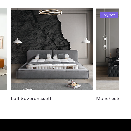
Nyhet
Loft Soveromssett
Manchester So