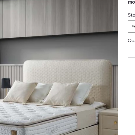
mod
Stø
Qu